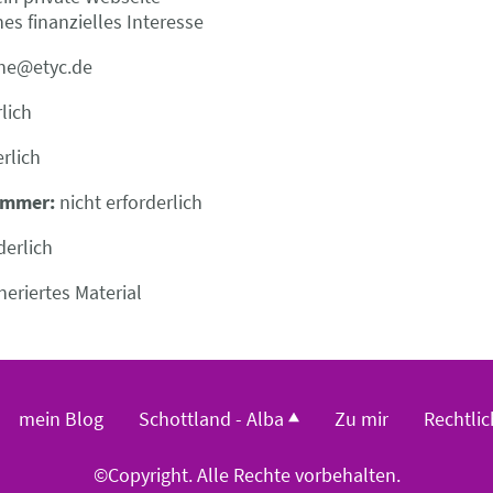
zielles Interesse
he@etyc.de
rlich
erlich
nummer:
nicht erforderlich
derlich
neriertes Material
mein Blog
Schottland - Alba
Zu mir
Rechtlic
©Copyright. Alle Rechte vorbehalten.